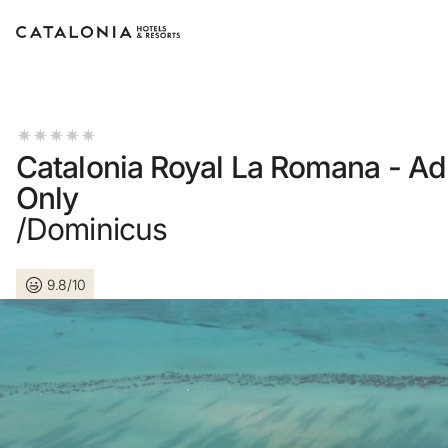
Inicia sessió al teu compte
Catalonia Royal La Romana - Ad
Only
/Dominicus
Has oblidat la teva contrasenya?
Iniciar sessió
9.8/10
o utilitza una d'aquestes opcions
Entra amb Google
Inicia sessió només amb el mail