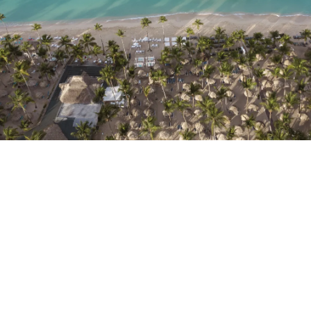
No t'has registrat encara ?
Crear-ne un compte
Gaudeix els beneficis de formar part de
Millor preu garantit
Cancel·lació gratuïta
Guanya diners amb les teves reserves
Upgrade gratuït