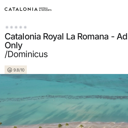
Inicia sessió al teu compte
Catalonia Royal La Romana - Ad
Only
/Dominicus
Has oblidat la teva contrasenya?
9.8/10
Iniciar sessió
o utilitza una d'aquestes opcions
Entra amb Google
Inicia sessió només amb el mail