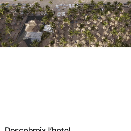
No t'has registrat encara ?
Crear-ne un compte
Gaudeix els beneficis de formar part de
Millor preu garantit
Cancel·lació gratuïta
Guanya diners amb les teves reserves
Upgrade gratuït
Descobreix l’hotel