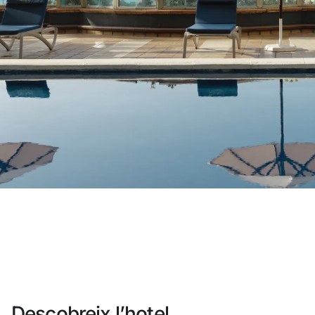
No t'has registrat encara ?
Crear-ne un compt
Gaudeix els beneficis de formar part 
Millor preu garantit
Cancel·lació gratuïta
Guanya diners amb les teves reser
Upgrade gratuït
Descobreix l’hotel