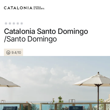
Inicia sessió al teu compte
Catalonia Santo Domingo
/Santo Domingo
9.4/10
Has oblidat la teva contr
Iniciar sessió
o utilitza una d'aquestes
Entra amb Goog
Inicia sessió només amb 