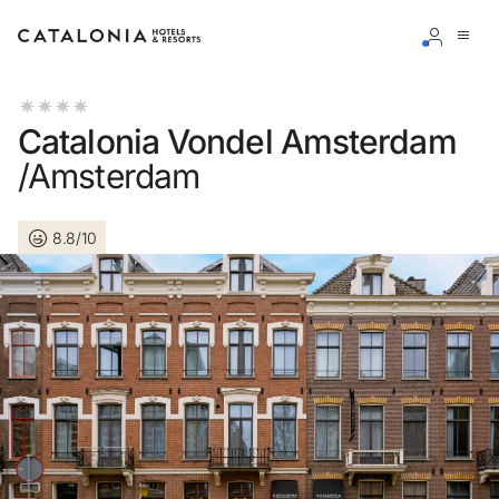
Inicia sessió al teu compte
Catalonia Vondel Amsterdam
/Amsterdam
8.8/10
Has oblidat la teva contrasenya?
Iniciar sessió
o utilitza una d'aquestes opcions
Entra amb Google
Inicia sessió només amb el mail