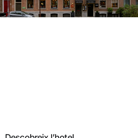
No t'has registrat encara ?
Crear-ne un compte
Gaudeix els beneficis de formar part de
Millor preu garantit
Cancel·lació gratuïta
Guanya diners amb les teves reserves
Upgrade gratuït
Descobreix l’hotel