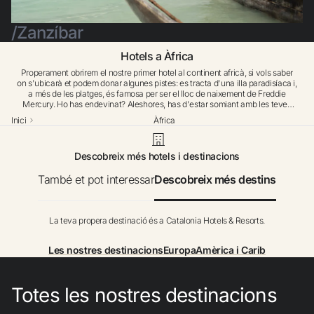
No t'has registrat encara ?
Zanzíbar
Crear-ne un compte
Hotels a Àfrica
Properament obrirem el nostre primer hotel al continent africà, si vols saber
on s'ubicarà et podem donar algunes pistes: es tracta d'una illa paradisíaca i,
a més de les platges, és famosa per ser el lloc de naixement de Freddie
Gaudeix els beneficis de formar part de
Mercury. Ho has endevinat? Aleshores, has d'estar somiant amb les teves
properes vacances al nou Catalonia Grand Zanzíbar All Suites & Spa. Un
Inici
Àfrica
resort a Tanzània de disseny minimalista amb tocs ètnics en el que preval la
sostenibilitat a les instal·lacions. Gaudiràs d'una gran oferta gastronòmica,
Millor preu garantit
zones recreatives a l'aire lliure i un espectacular Jetty Bar construït en una
Descobreix més hotels i destinacions
plataforma sobre l'oceà Índic.
També et pot interessar
Descobreix més destins
Cancel·lació gratuïta
La teva propera destinació és a Catalonia Hotels & Resorts.
Guanya diners amb les teves reserves
Les nostres destinacions
Europa
Amèrica i Carib
Upgrade gratuït
Totes les nostres destinacions