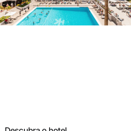
Você ainda não se cadastrou ?
Criar uma conta
Desfrute dos benefícios de fazer parte de
O melhor preço garantido
Cancelamento gratuito
Ganhe dinheiro com as suas reservas
Upgrade gratuito
Descubra o hotel