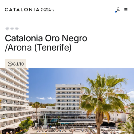
Inicia sesión en tu cuenta
Catalonia Oro Negro
/Arona (Tenerife)
8.1/10
¿Olvidaste tu contraseña?
Iniciar sesión
o usa una de estas opciones
Entra con Google
Iniciar sesión solo con mail