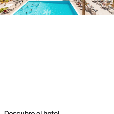
¿Aún no tienes cuenta?
Crear una cuenta
Disfruta los beneficios de formar parte de
Mejor precio garantizado
Cancelación gratuita
Gana dinero con tus reservas
Upgrade gratuito
Descubre el hotel