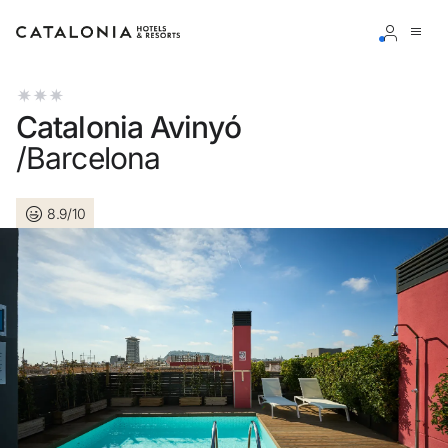
Inicia sessió al teu compte
Catalonia Avinyó
/Barcelona
8.9/10
Has oblidat la teva contrasenya?
Iniciar sessió
o utilitza una d'aquestes opcions
Entra amb Google
Inicia sessió només amb el mail