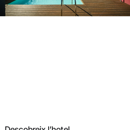
No t'has registrat encara ?
Crear-ne un compte
Gaudeix els beneficis de formar part de
Millor preu garantit
Cancel·lació gratuïta
Guanya diners amb les teves reserves
Upgrade gratuït
Descobreix l’hotel