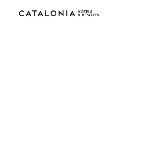
Inicia sessió al teu 
Has oblidat la teva cont
Iniciar sessió
o utilitza una d'aqueste