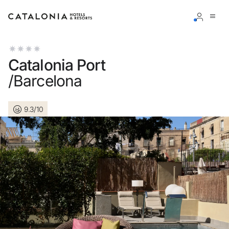
Inicia sessió al teu compte
Catalonia Port
/Barcelona
9.3/10
Has oblidat la teva contrasenya?
Iniciar sessió
o utilitza una d'aquestes opcions
Entra amb Google
Inicia sessió només amb el mail