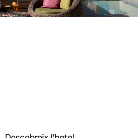
No t'has registrat encara ?
Crear-ne un compte
Gaudeix els beneficis de formar part de
Millor preu garantit
Cancel·lació gratuïta
Guanya diners amb les teves reserves
Upgrade gratuït
Descobreix l’hotel