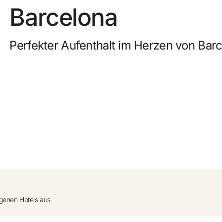
0
Barcelona
uf Anfrage)
Kostenlose Stornierung
nzufügen +
Perfekter Aufenthalt im Herzen von Bar
Verdienen Sie Geld mit Ihren Hotelbuchungen
Kostenloses Upgrade
genen Hotels aus.