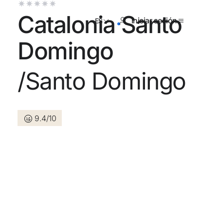
Catalonia Santo
Iniciar sesión
ES
Domingo
/Santo Domingo
tienes cuenta?
Crear una cuenta
9.4/10
los beneficios de formar parte
r precio garantizado