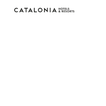
Inicia sesión en tu cue
¿Olvidaste tu contraseña?
Iniciar sesión
o usa una de estas opciones