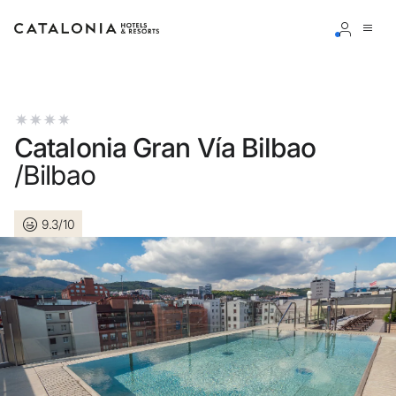
Inicia sessió al teu compte
Catalonia Gran Vía Bilbao
/Bilbao
Has oblidat la teva contrasenya?
9.3/10
Iniciar sessió
o utilitza una d'aquestes opcions
Entra amb Google
Inicia sessió només amb el mail