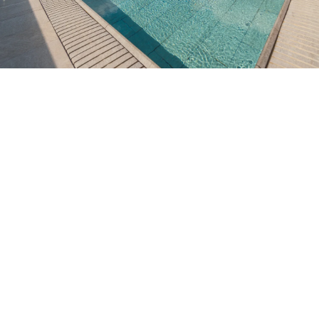
No t'has registrat encara ?
Crear-ne un compte
Gaudeix els beneficis de formar part de
Millor preu garantit
Cancel·lació gratuïta
Guanya diners amb les teves reserves
Upgrade gratuït