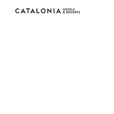
Inicia sessió al teu 
Has oblidat la teva cont
Iniciar sessió
o utilitza una d'aqueste