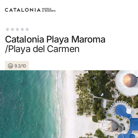
Inicia sessió al teu compte
Catalonia Playa Maroma
/Playa del Carmen
9.3/10
Has oblidat la teva contrasenya?
Iniciar sessió
o utilitza una d'aquestes opcions
Entra amb Google
Inicia sessió només amb el mail