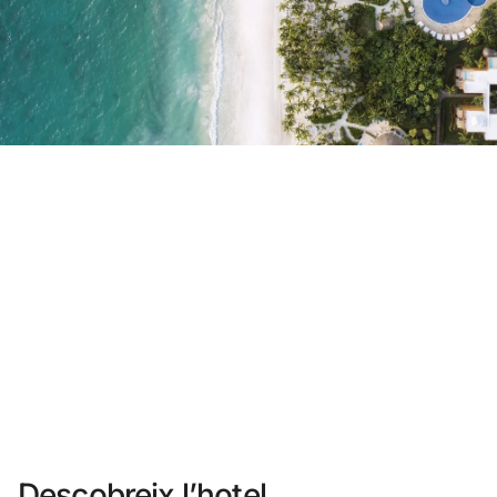
No t'has registrat encara ?
Crear-ne un compte
Gaudeix els beneficis de formar part de
Millor preu garantit
Cancel·lació gratuïta
Guanya diners amb les teves reserves
Upgrade gratuït
Descobreix l’hotel