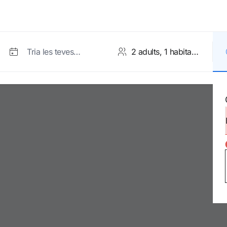
Tria les teves
dates
Habitació 1
Acceptar i cercar
Adults
des de 12 anys
Nens
2-11 anys
Nadons
0 a 1 any (bressol sota dispo.)