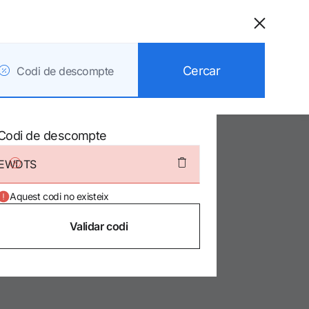
Catalonia Plaza
Catalunya
Cercar
Codi de descompte
/Barcelona
Codi de descompte
8.9/10
2
Aquest codi no existeix
0
Validar codi
0