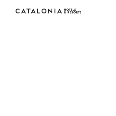
Inicia sessió al teu co
Has oblidat la teva contrasenya?
Iniciar sessió
o utilitza una d'aquestes opcion