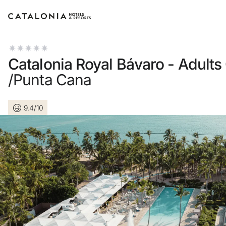
Accedi al tuo account
Catalonia Royal Bávaro - Adults
/Punta Cana
9.4/10
Hai dimenticato la password?
LOGIN
o usa una di queste opzioni
Entra con Google
Accedere solo con l’email