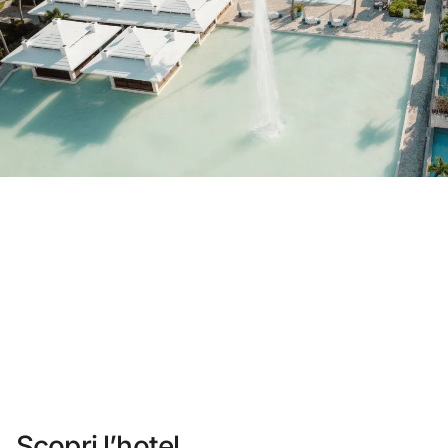
Non ti sei ancora registrato ?
Creare un account
Approfitta dei vantaggi di fare parte di
miglior prezzo garantito
Cancellazione gratuita
Guadagna denaro con le tue prenotazioni
Upgrade gratuito
Scopri l’hotel