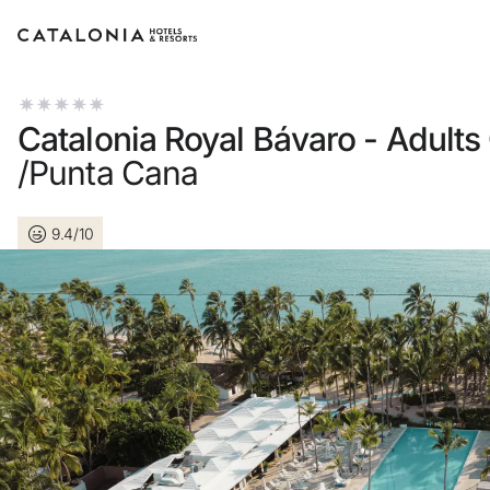
Bitte melden Sie sich an
Catalonia Royal Bávaro - Adults
/Punta Cana
9.4/10
Passwort vergessen?
LOGIN
oder verwenden Sie eine der folgend
Mit Google anmelden
Sitzung nur mit E-Mail-Adresse st