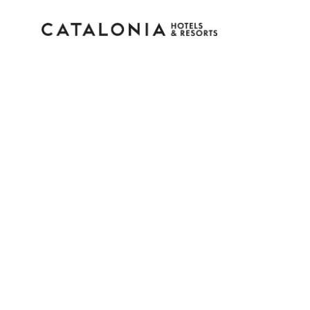
Inicia sesión en tu cue
¿Olvidaste tu contraseña?
Iniciar sesión
o usa una de estas opciones