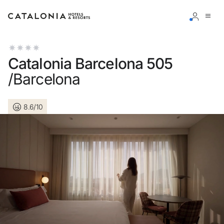
Inicia sesión en tu cuenta
Catalonia Barcelona 505
/Barcelona
8.6/10
¿Olvidaste tu contraseña?
Iniciar sesión
o usa una de estas opciones
Entra con Google
Iniciar sesión solo con mail