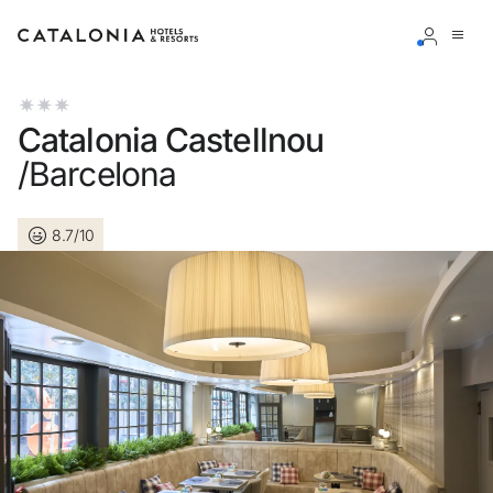
Inicia sesión en tu cuenta
Catalonia Castellnou
/Barcelona
8.7/10
¿Olvidaste tu contraseña?
Iniciar sesión
o usa una de estas opciones
Entra con Google
Iniciar sesión solo con mail