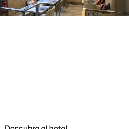
¿Aún no tienes cuenta?
Crear una cuenta
Disfruta los beneficios de formar parte de
Mejor precio garantizado
Cancelación gratuita
Gana dinero con tus reservas
Upgrade gratuito
Descubre el hotel