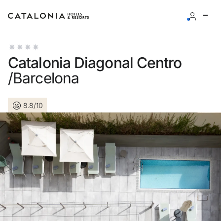
Inicia sesión en tu cuenta
Catalonia Diagonal Centro
/Barcelona
8.8/10
¿Olvidaste tu contraseña?
Iniciar sesión
o usa una de estas opciones
Entra con Google
Iniciar sesión solo con mail