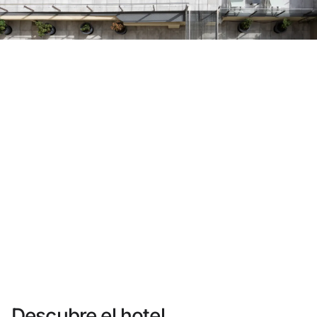
¿Aún no tienes cuenta?
Crear una cuenta
Disfruta los beneficios de formar parte de
Mejor precio garantizado
Cancelación gratuita
Gana dinero con tus reservas
Upgrade gratuito
Descubre el hotel