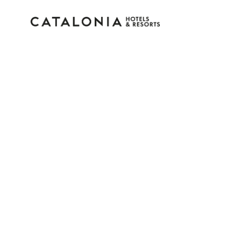
Inicia sesión en tu cue
¿Olvidaste tu contraseña?
Iniciar sesión
o usa una de estas opciones