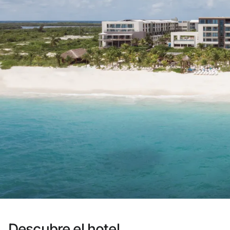
¿Aún no tienes cuenta?
Disfruta los beneficios de 
Mejor precio garantiz
Cancelación gratuita
Gana dinero con tus r
Upgrade gratuito
Descubre el hotel