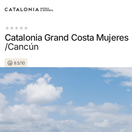
Inicia sesión en tu c
Catalonia Grand Costa Mujeres
/Cancún
9.5/10
¿Olv
o usa 
Inici