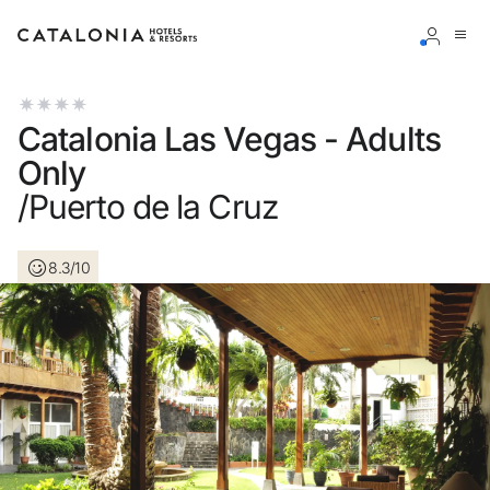
Inicia sesión en tu cuenta
Catalonia Las Vegas - Adults
Only
/Puerto de la Cruz
¿Olvidaste tu contraseña?
8.3/10
Iniciar sesión
o usa una de estas opciones
Entra con Google
Iniciar sesión solo con mail