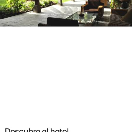
¿Aún no tienes cuenta?
Crear una cuenta
Disfruta los beneficios de formar parte de
Mejor precio garantizado
Cancelación gratuita
Gana dinero con tus reservas
Upgrade gratuito
Descubre el hotel