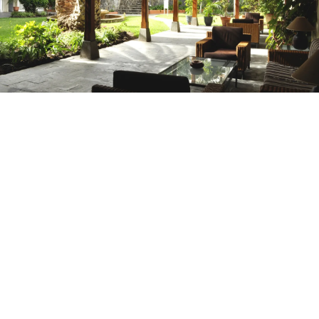
¿Aún no tienes cuenta?
Crear una cuenta
Disfruta los beneficios de formar parte de
Mejor precio garantizado
Cancelación gratuita
Gana dinero con tus reservas
Upgrade gratuito