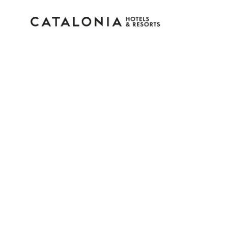
Inicia sesión en tu cue
¿Olvidaste tu contraseña?
Iniciar sesión
o usa una de estas opciones