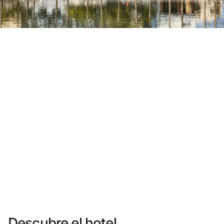
¿Aún no tienes cuenta?
Crear una cuenta
Disfruta los beneficios de formar parte de
Mejor precio garantizado
Cancelación gratuita
Gana dinero con tus reservas
Upgrade gratuito
Descubre el hotel