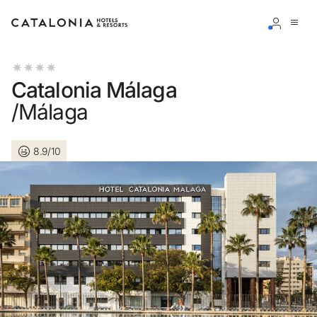
Inicia sesión en tu cuenta
Catalonia Málaga
/Málaga
8.9/10
¿Olvidaste tu contraseña?
Iniciar sesión
o usa una de estas opciones
Entra con Google
Iniciar sesión solo con mail