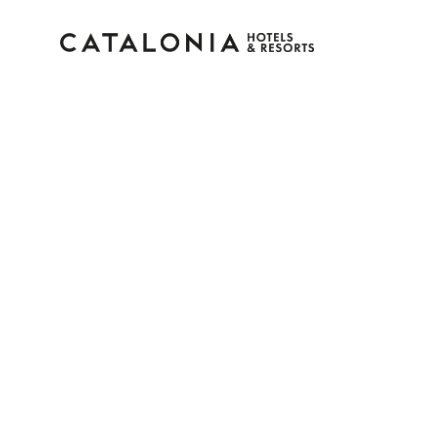
Inicia sesión en tu cue
¿Olvidaste tu contraseña?
Iniciar sesión
o usa una de estas opciones