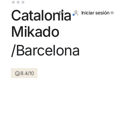
Catalonia
Iniciar sesión
ES
Mikado
/Barcelona
tienes cuenta?
Crear una cuenta
8.4/10
los beneficios de formar parte
r precio garantizado