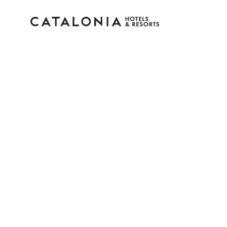
Inicia sesión en tu cue
¿Olvidaste tu contraseña?
Iniciar sesión
o usa una de estas opciones