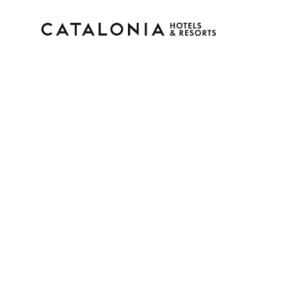
Inicia sesión en tu cue
¿Olvidaste tu contraseña?
Iniciar sesión
o usa una de estas opciones