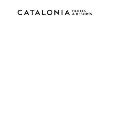
Inicia sesión en tu cue
¿Olvidaste tu contraseña?
Iniciar sesión
o usa una de estas opciones