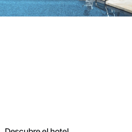
¿Aún no tienes cuenta?
Crear una cuenta
Disfruta los beneficios de formar parte de
Mejor precio garantizado
Cancelación gratuita
Gana dinero con tus reservas
Upgrade gratuito
Descubre el hotel