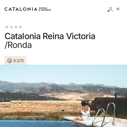
Inicia sesión en tu cuenta
Catalonia Reina Victoria
/Ronda
9.3/10
¿Olvidaste tu contraseña?
Iniciar sesión
o usa una de estas opciones
Entra con Google
Iniciar sesión solo con mail