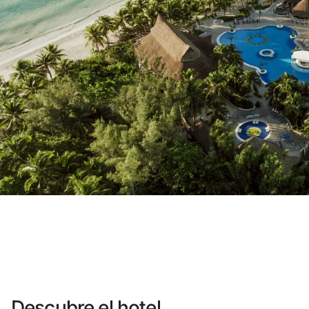
¿Aún no tienes cuenta?
Crear una cuen
Disfruta los beneficios de formar par
Mejor precio garantizado
Cancelación gratuita
Gana dinero con tus reservas
Upgrade gratuito
Descubre el hotel