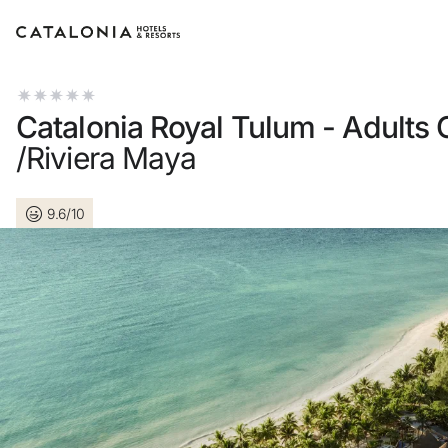
Inicia sesión en tu cuenta
Catalonia Royal Tulum - Adults 
/Riviera Maya
9.6/10
¿Olvidaste tu contr
Iniciar sesión
o usa una de estas 
Entra con Go
Iniciar sesión solo c