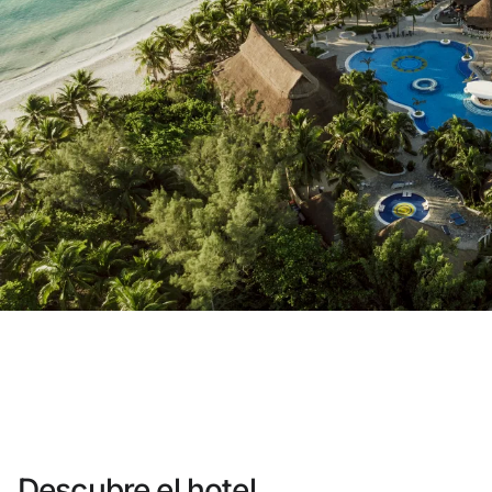
¿Aún no tienes cuenta?
Crear una cuen
Disfruta los beneficios de formar par
Mejor precio garantizado
Cancelación gratuita
Gana dinero con tus reservas
Upgrade gratuito
Descubre el hotel