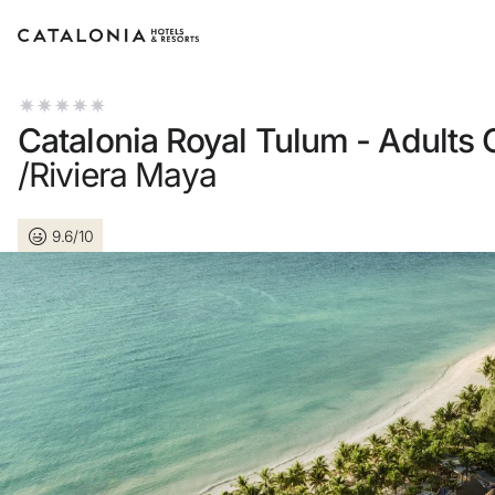
Inicia sesión en tu cuenta
Catalonia Royal Tulum - Adults 
/Riviera Maya
9.6/10
¿Olvidaste tu contr
Iniciar sesión
o usa una de estas 
Entra con Go
Iniciar sesión solo c