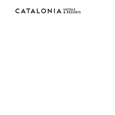
Inicia sesión en tu cue
¿Olvidaste tu contraseña?
Iniciar sesión
o usa una de estas opciones