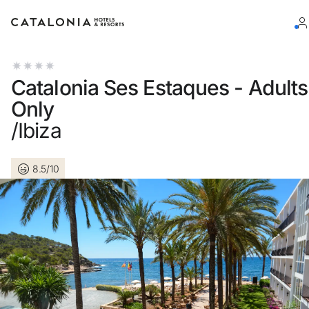
Inicia sesión en tu cuenta
Catalonia Ses Estaques - Adults
Only
/Ibiza
¿Olvidaste tu contraseña?
8.5/10
Iniciar sesión
o usa una de estas opciones
Entra con Google
Iniciar sesión solo con mail