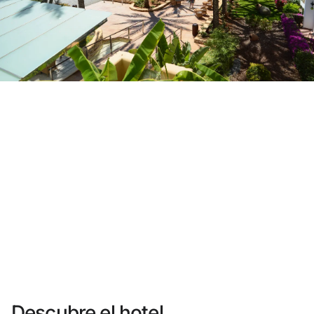
¿Aún no tienes cuenta?
Crear una cuenta
Disfruta los beneficios de formar parte de
Mejor precio garantizado
Cancelación gratuita
Gana dinero con tus reservas
Upgrade gratuito
Descubre el hotel