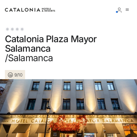
Inicia sessió al teu compte
Catalonia Plaza Mayor
Salamanca
/Salamanca
Has oblidat la teva contrasenya?
9/10
Iniciar sessió
o utilitza una d'aquestes opcions
Entra amb Google
Inicia sessió només amb el mail