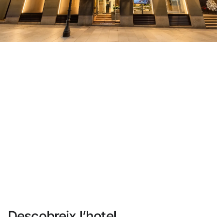
No t'has registrat encara ?
Crear-ne un compte
Gaudeix els beneficis de formar part de
Millor preu garantit
Cancel·lació gratuïta
Guanya diners amb les teves reserves
Upgrade gratuït
Descobreix l’hotel