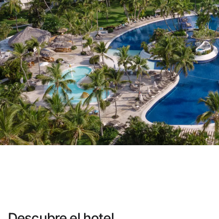
¿Aún no tienes cuenta?
Crear una cu
Disfruta los beneficios de formar pa
Mejor precio garantizado
Cancelación gratuita
Gana dinero con tus reservas
Upgrade gratuito
Descubre el hotel