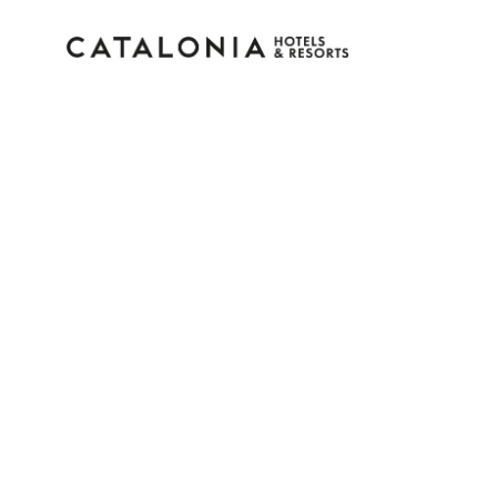
Inicia sesión en tu cue
¿Olvidaste tu contraseña?
Iniciar sesión
o usa una de estas opciones