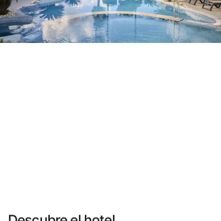
¿Aún no tienes cuenta?
Crear una cuenta
Disfruta los beneficios de formar parte de
Mejor precio garantizado
Cancelación gratuita
Gana dinero con tus reservas
Upgrade gratuito
Descubre el hotel