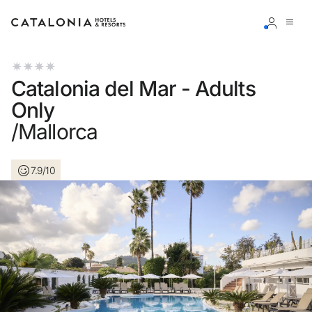
Inicia sesión en tu cuenta
Catalonia del Mar - Adults
Only
/Mallorca
¿Olvidaste tu contraseña?
7.9/10
Iniciar sesión
o usa una de estas opciones
Entra con Google
Iniciar sesión solo con mail