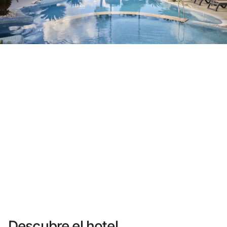
¿Aún no tienes cuenta?
Crear una cuenta
Disfruta los beneficios de formar parte de
Mejor precio garantizado
Cancelación gratuita
Gana dinero con tus reservas
Upgrade gratuito
Descubre el hotel