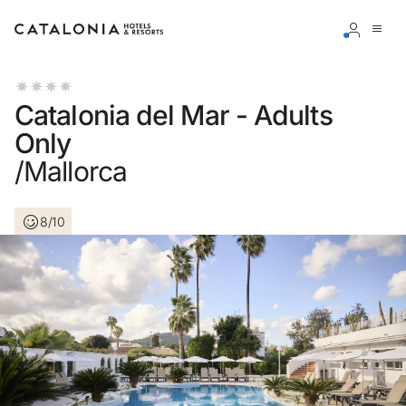
Inicia sesión en tu cuenta
Catalonia del Mar - Adults
Only
/Mallorca
¿Olvidaste tu contraseña?
8/10
Iniciar sesión
o usa una de estas opciones
Entra con Google
Iniciar sesión solo con mail