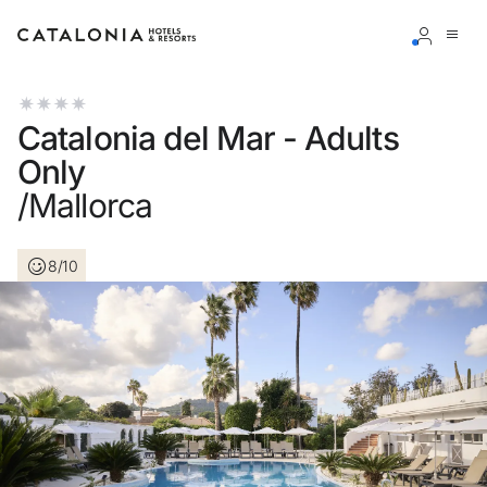
Inicia sesión en tu cuenta
Catalonia del Mar - Adults
Only
/Mallorca
¿Olvidaste tu contraseña?
8/10
Iniciar sesión
o usa una de estas opciones
Entra con Google
Iniciar sesión solo con mail