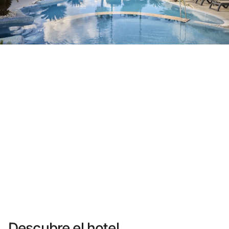
¿Aún no tienes cuenta?
Crear una cuenta
Disfruta los beneficios de formar parte de
Mejor precio garantizado
Cancelación gratuita
Gana dinero con tus reservas
Upgrade gratuito
Descubre el hotel