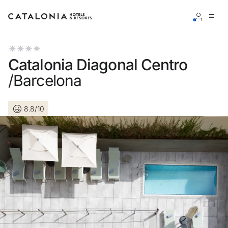
Inicia sesión en tu cuenta
Catalonia Diagonal Centro
/Barcelona
8.8/10
¿Olvidaste tu contraseña?
Iniciar sesión
o usa una de estas opciones
Entra con Google
Iniciar sesión solo con mail