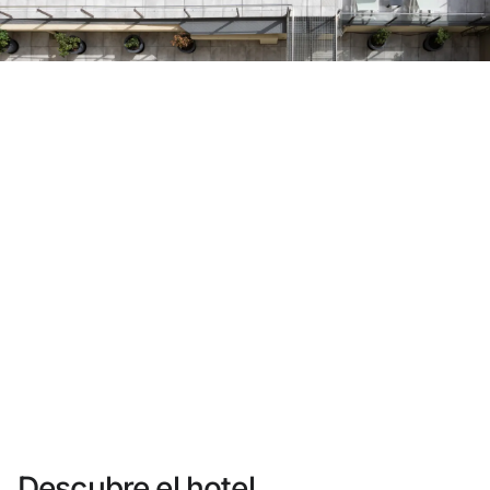
¿Aún no tienes cuenta?
Crear una cuenta
Disfruta los beneficios de formar parte de
Mejor precio garantizado
Cancelación gratuita
Gana dinero con tus reservas
Upgrade gratuito
Descubre el hotel