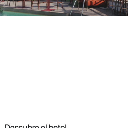
¿Aún no tienes cuenta?
Crear una cuenta
Disfruta los beneficios de formar parte de
Mejor precio garantizado
Cancelación gratuita
Gana dinero con tus reservas
Upgrade gratuito
Descubre el hotel