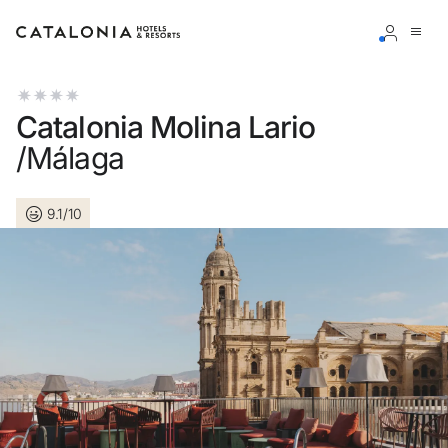
Inicia sesión en tu cuenta
Catalonia Molina Lario
/Málaga
9.1/10
¿Olvidaste tu contraseña?
Iniciar sesión
o usa una de estas opciones
Entra con Google
Iniciar sesión solo con mail