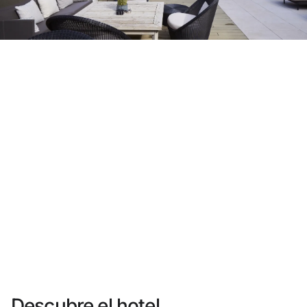
¿Aún no tienes cuenta?
Crear una cuenta
Disfruta los beneficios de formar parte de
Mejor precio garantizado
Cancelación gratuita
Gana dinero con tus reservas
Upgrade gratuito
Descubre el hotel