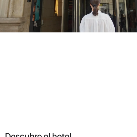
¿Aún no tienes cuenta?
Crear una cuenta
Disfruta los beneficios de formar parte de
Mejor precio garantizado
Cancelación gratuita
Gana dinero con tus reservas
Upgrade gratuito
Descubre el hotel