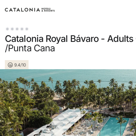
Inicia sesión en tu cuenta
Catalonia Royal Bávaro - Adults
/Punta Cana
9.4/10
¿Olvidaste tu contraseña?
Iniciar sesión
o usa una de estas opciones
Entra con Google
Iniciar sesión solo con mail