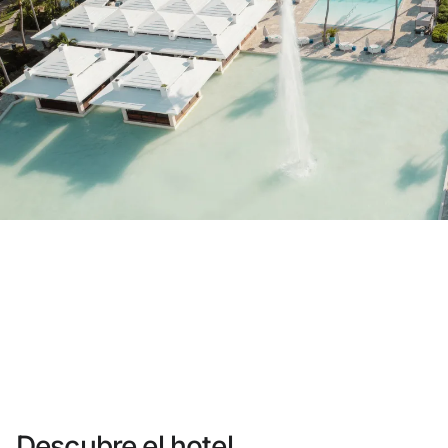
¿Aún no tienes cuenta?
Crear una cuenta
Disfruta los beneficios de formar parte de
Mejor precio garantizado
Cancelación gratuita
Gana dinero con tus reservas
Upgrade gratuito
Descubre el hotel