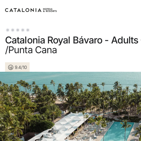
Inicia sesión en tu cuenta
Catalonia Royal Bávaro - Adults
/Punta Cana
9.4/10
¿Olvidaste tu contraseña?
Iniciar sesión
o usa una de estas opciones
Entra con Google
Iniciar sesión solo con mail