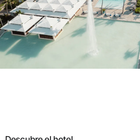
¿Aún no tienes cuenta?
Crear una cuenta
Disfruta los beneficios de formar parte de
Mejor precio garantizado
Cancelación gratuita
Gana dinero con tus reservas
Upgrade gratuito
Descubre el hotel